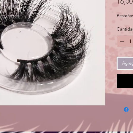
16,00
Pestaña
Cantida
Agreg