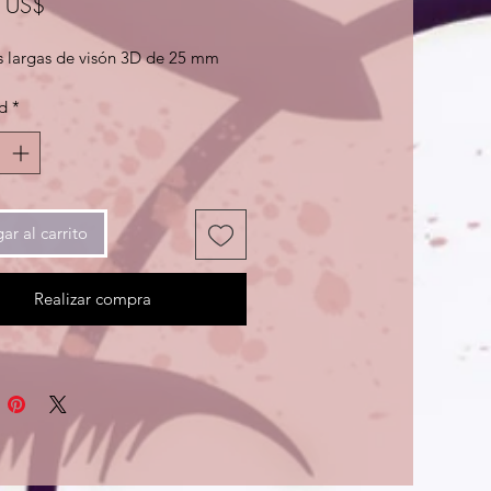
Precio
 US$
s largas de visón 3D de 25 mm
d
*
ar al carrito
Realizar compra