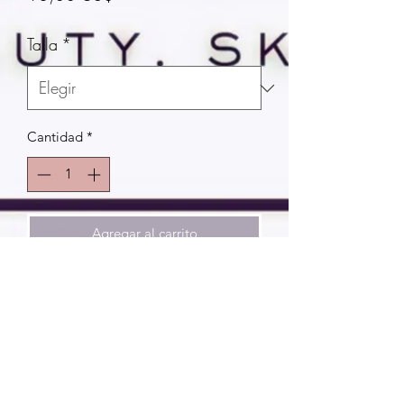
Talla
*
Cantidad
*
Agregar al carrito
Realizar compra
¡Haz de todos los días tu cumpleaños
con este exfoliante corporal para tartas
de cumpleaños! ¡Este exfoliante de
azúcar extra dulce e hidratante te